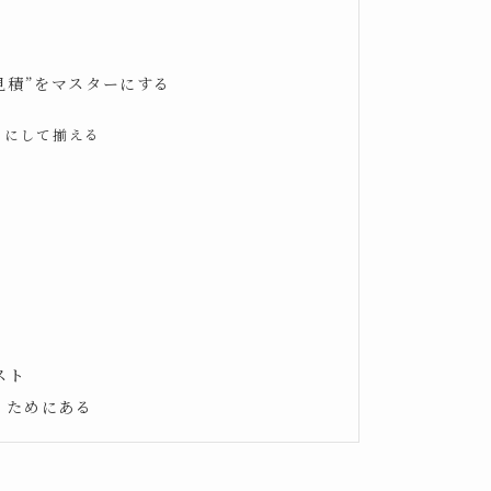
見積”をマスターにする
」にして揃える
スト
」ためにある