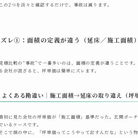
この2つを淡々と確認するだけで、事故は減ります。
ズレ①：面積の定義が違う（延床／施工面積
見積比較の“事故”で一番多いのは、面積の定義が違うことです
る会社が混ざると、坪単価は簡単にズレます。
よくある勘違い｜施工面積→延床の取り違え（坪
最初に見た会社の坪単価が「施工面積」基準だった。玄関ポー
でいるケースです。
そこで頭の中に、「坪単価ってこうやって出すんだな」という物