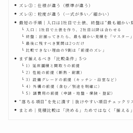
ズレ③：仕様が違う（標準が違う）
ズレ④：粒度が違う（一式が多い／細かい）
最短の手順｜入口は1社目で土俵、終盤は“最も細かい
入口：1社目で土俵を作り、2社目以降は合わせる
終盤：出揃ってきたら、最も細かい見積を「マスター
最後に残すべき質問は2つだけ
比較できない理由の9割は「前提のズレ」
まず揃えるべき「比較条件」5つ
1）延床面積と間取りの前提
2）性能の前提（断熱・耐震）
3）設備グレードの前提（キッチン・浴室など）
4）外構の前提（含む／別途を明確に）
5）諸費用の前提（申請・地盤・保険・登記）
“落ちる項目”を先に潰す｜抜けやすい項目チェックリ
まとめ｜見積比較は「決める」ためではなく「揃える