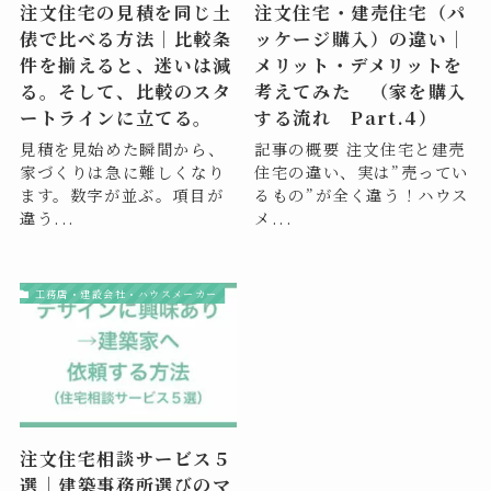
注文住宅の見積を同じ土
注文住宅・建売住宅（パ
俵で比べる方法｜比較条
ッケージ購入）の違い｜
件を揃えると、迷いは減
メリット・デメリットを
る。そして、比較のスタ
考えてみた （家を購入
ートラインに立てる。
する流れ Part.4）
見積を見始めた瞬間から、
記事の概要 注文住宅と建売
家づくりは急に難しくなり
住宅の違い、実は”売ってい
ます。数字が並ぶ。項目が
るもの”が全く違う！ハウス
違う...
メ...
工務店・建設会社・ハウスメーカー
注文住宅相談サービス５
選｜建築事務所選びのマ