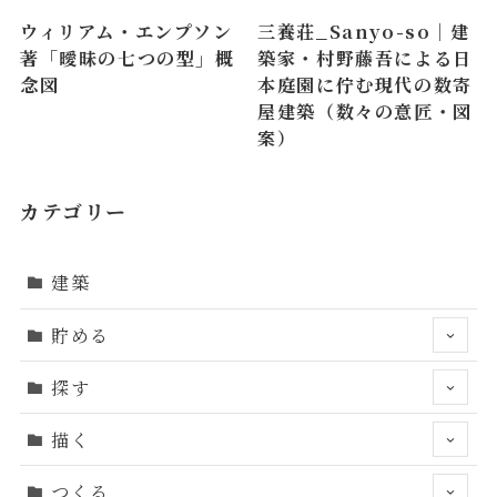
ウィリアム・エンプソン
三養荘_Sanyo-so｜建
著「曖昧の七つの型」概
築家・村野藤吾による日
念図
本庭園に佇む現代の数寄
屋建築（数々の意匠・図
案）
カテゴリー
建築
貯める
探す
描く
つくる