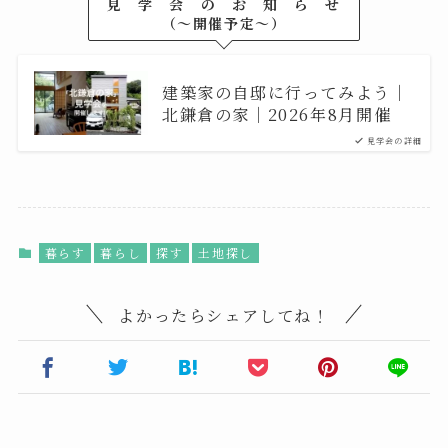
見 学 会 の お 知 ら せ
（〜開催予定〜）
建築家の自邸に行ってみよう｜
北鎌倉の家｜2026年8月開催
見学会の詳細
暮らす
暮らし
探す
土地探し
よかったらシェアしてね！