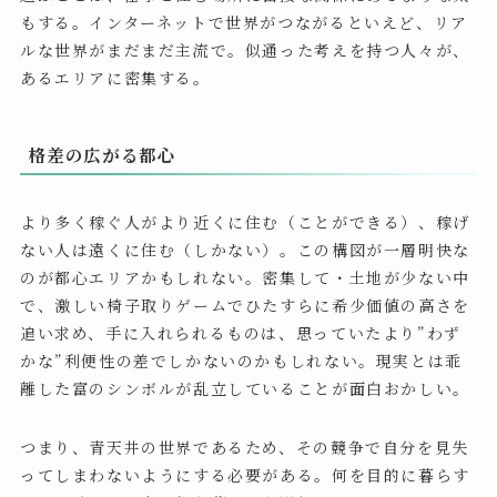
もする。インターネットで世界がつながるといえど、リア
ルな世界がまだまだ主流で。似通った考えを持つ人々が、
あるエリアに密集する。
格差の広がる都心
より多く稼ぐ人がより近くに住む（ことができる）、稼げ
ない人は遠くに住む（しかない）。この構図が一層明快な
のが都心エリアかもしれない。密集して・土地が少ない中
で、激しい椅子取りゲームでひたすらに希少価値の高さを
追い求め、手に入れられるものは、思っていたより”わず
かな”利便性の差でしかないのかもしれない。現実とは乖
離した富のシンボルが乱立していることが面白おかしい。
つまり、青天井の世界であるため、その競争で自分を見失
ってしまわないようにする必要がある。何を目的に暮らす