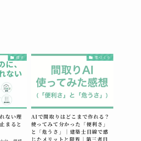
探す
家づくり
れない理
AIで間取りはどこまで作れる？
止まると
使ってみて分かった「便利さ」
と「危うさ」｜建築士目線で感
じたメリットと限界｜第三者目
十分。価格