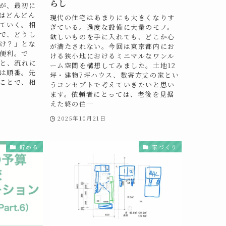
らし
が、最初に
はどんどん
現代の住宅はあまりにも大きくなりす
ていく。相
ぎている。過度な設備に大量のモノ。
で、どうし
欲しいものを手に入れても、どこか心
け？」とな
が満たされない。今回は東京都内にお
便利。で
ける狭小地におけるミニマルなワンル
うと、流れに
ーム空間を構想してみました。土地12
は順番。先
坪・建物7坪ハウス、数寄方丈の家とい
ことで、相
うコンセプトで考えていきたいと思い
ます。依頼者にとっては、老後を見据
えた終の住…
2025年10月21日
貯める
家づくり