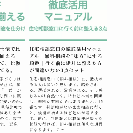
土俵で比
住宅相談窓口の徹底活用マニュ
揃える
アル｜無料相談を“味方”にする
て、比較
順番｜行く前に絶対に整えた方
てる。
が間違いない3点セット
家づくりは
住宅相談窓口（無料相談）に、抵抗が
が並ぶ。項
ある人は多いと思います。紹介され
「一式」が
る。選ばされる。営業される。そう感
じ問いに戻
じるのは自然です。けれど本当の問題
が安いのか。
は、無料か有料かではありません。順
、見積比較で
番です。判断軸がないまま相談に行く
はありませ
と、候補が増えるほど迷いが増えま
のに、数字
す。逆に、判断軸と比較条件が整った
す。 延床、
状態で行けば、無料相談は便利な道具
になります。 こ…