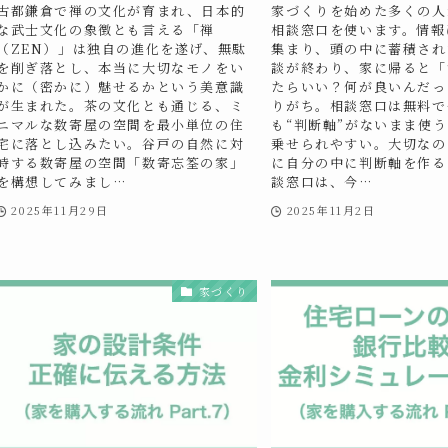
古都鎌倉で禅の文化が育まれ、日本的
家づくりを始めた多くの人
な武士文化の象徴とも言える「禅
相談窓口を使います。情報
（ZEN）」は独自の進化を遂げ、無駄
集まり、頭の中に蓄積され
を削ぎ落とし、本当に大切なモノをい
談が終わり、家に帰ると「
かに（密かに）魅せるかという美意識
たらいい？何が良いんだっ
が生まれた。茶の文化とも通じる、ミ
りがち。相談窓口は無料で
ニマルな数寄屋の空間を最小単位の住
も“判断軸”がないまま使
宅に落とし込みたい。谷戸の自然に対
乗せられやすい。大切なの
峙する数寄屋の空間「数寄忘筌の家」
に自分の中に判断軸を作る
を構想してみまし…
談窓口は、今…
2025年11月29日
2025年11月2日
家づくり