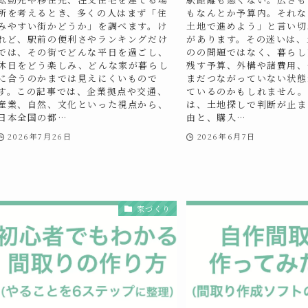
所を考えるとき、多くの人はまず「住
もなんとか予算内。それな
みやすい街かどうか」を調べます。け
土地で進めよう」と言い切
れど、駅前の便利さやランキングだけ
があります。その迷いは、
では、その街でどんな平日を過ごし、
のの問題ではなく、暮らし
休日をどう楽しみ、どんな家が暮らし
残す予算、外構や諸費用、
に合うのかまでは見えにくいもので
まだつながっていない状態
す。この記事では、企業拠点や交通、
ているのかもしれません。
産業、自然、文化といった視点から、
は、土地探しで判断が止ま
日本全国の都…
由と、購入…
2026年7月26日
2026年6月7日
家づくり