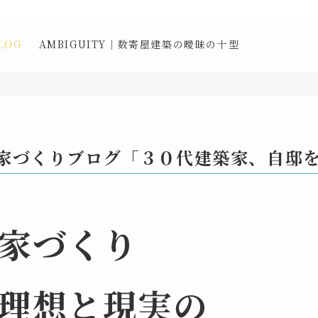
LOG
AMBIGUITY｜数寄屋建築の曖昧の十型
家づくりブログ「３０代建築家、自邸
家づくり
理想と現実の