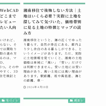
ebCAD
湘南移住で後悔しない方法｜土
どこまで
地はいくら必要？実際に土地を
レビュー
探してみて気づいた、価格帯別
たい人向
に見る土地の特徴とマップの読
み方
いけれど、
湘南移住というと、海の近くでゆった
らない。そ
り暮らす、自然が身近にある、都内よ
では間取り
り少し余白のある暮らしができる、と
際の進め方
いうイメージがあります。ただ、実際
るのは、マ
に土地情報を見ていくと、湘南の土地
AD、
価格は単純に「高い」「安い」だけで
yの3つ。その中
は判断できません。安い土地には安い
やすく、3D
理由があり、高い土地には高い理由が
住宅検討と
あります。駅距離、坂や高低差、海と
の距離、車…
2026年4月10日
家づくり
間取り