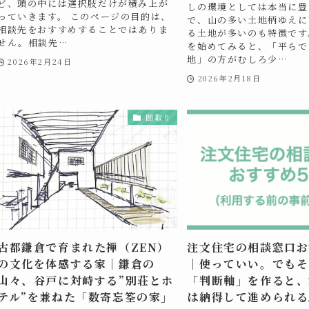
ど、頭の中には選択肢だけが積み上が
しの環境としては本当に豊
っていきます。 このページの目的は、
で、山の多い土地柄ゆえに
相談先をおすすめすることではありま
る土地が多いのも特徴です
せん。相談先…
を始めてみると、「平らで
地」の方がむしろ少…
2026年2月24日
2026年2月18日
間取り
古都鎌倉で育まれた禅（ZEN）
注文住宅の相談窓口お
の文化を体感する家｜鎌倉の
｜使っていい。でもそ
山々、谷戸に対峙する”別荘とホ
「判断軸」を作ると、
テル”を兼ねた「数寄忘筌の家」
は納得して進められる