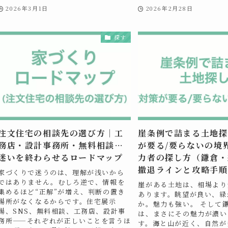
2026年3月1日
2026年2月28日
探す
注文住宅の相談先の選び方｜工
崖条例で詰まる土地探
務店・設計事務所・無料相談…
が要る/要らないの境
迷いを終わらせるロードマップ
力者の探し方（鎌倉・
撤退ラインと攻略手順
家づくりで迷うのは、理解が浅いから
ではありません。むしろ逆で、情報を
崖がある土地は、相場より
集めるほど“正解”が増え、判断の置き
あります。眺望が良い、緑
場所がなくなるからです。住宅展示
か。魅力も強い。 そして
場、SNS、無料相談、工務店、設計事
は、まさにその魅力が濃い
務所——それぞれが正しいことを言うほ
す。海と山が近く、自然が