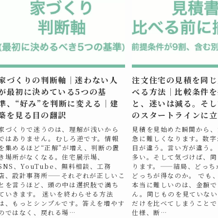
家づくりの判断軸｜迷わない人
注文住宅の見積を同じ
が最初に決めている5つの基
べる方法｜比較条件を
準、“好み”を判断に変える｜建
と、迷いは減る。そし
築を見る目の翻訳
のスタートラインに立
家づくりで迷うのは、理解が浅いから
見積を見始めた瞬間から、
ではありません。むしろ逆です。情報
急に難しくなります。数字
を集めるほど“正解”が増え、判断の置
目が違う。言い方が違う。
き場所がなくなる。住宅展示場、
多い。そして気づけば、同
SNS、YouTube、無料相談、工務
ります。——結局、どっち
店、設計事務所——それぞれが正しいこ
どっちが得なのか。 でも
とを言うほど、頭の中は選択肢で満ち
本当に難しいのは、金額で
ていきます。 迷いを終わらせる方法
ん。同じものを見ていない
は、もっとシンプルです。答えを増やす
だけを比べてしまうことで
のではなく、戻れる場…
仕様、断…