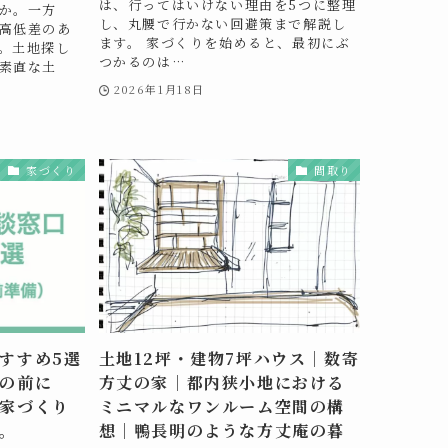
は、行ってはいけない理由を5つに整理
か。一方
し、丸腰で行かない回避策まで解説し
高低差のあ
ます。 家づくりを始めると、最初にぶ
。土地探し
つかるのは…
素直な土
2026年1月18日
家づくり
間取り
すすめ5選
土地12坪・建物7坪ハウス｜数寄
の前に
方丈の家｜都内狭小地における
家づくり
ミニマルなワンルーム空間の構
。
想｜鴨長明のような方丈庵の暮