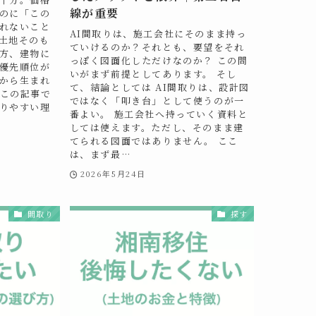
線が重要
のに「この
れないこと
AI間取りは、施工会社にそのまま持っ
土地そのも
ていけるのか？それとも、要望をそれ
方、建物に
っぽく図面化しただけなのか？ この問
優先順位が
いがまず前提としてあります。 そし
から生まれ
て、結論としては AI間取りは、設計図
この記事で
ではなく「叩き台」として使うのが一
りやすい理
番よい。 施工会社へ持っていく資料と
しては使えます。ただし、そのまま建
てられる図面ではありません。 ここ
は、まず最…
2026年5月24日
間取り
探す