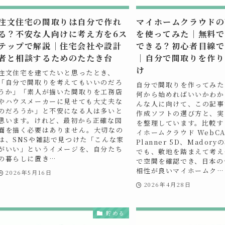
注文住宅の間取りは自分で作れ
マイホームクラウドのW
る？不安な人向けに考え方を6ス
を使ってみた｜無料で
テップで解説｜住宅会社や設計
できる？初心者目線で
者と相談するためのたたき台
｜自分で間取りを作り
け
注文住宅を建てたいと思ったとき、
「自分で間取りを考えてもいいのだろ
自分で間取りを作ってみた
うか」「素人が描いた間取りを工務店
何から始めればいいかわか
やハウスメーカーに見せても大丈夫な
んな人に向けて、この記事
のだろうか」と不安になる人は多いと
作成ソフトの選び方と、実
思います。けれど、最初から正確な図
を整理しています。比較す
面を描く必要はありません。大切なの
イホームクラウド WebC
は、SNSや雑誌で見つけた「こんな家
Planner 5D、Mador
がいい」というイメージを、自分たち
でも、敷地を踏まえて考え
の暮らしに置き…
で空間を確認でき、日本の
相性が良いマイホームク…
2026年5月16日
2026年4月28日
貯める