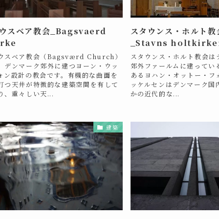
ウスベア教会_Bagsvaerd
スタウンス・ホルト教
irke
_Stavns holtkirk
ウスベア教会（Bagsværd Church）
スタウンス・ホルト教会は
、デンマーク郊外に建つヨーン・ウッ
郊外ファールムに建ってい
ォン設計の教会です。有機的な曲面を
あるヨハン・オットー・フ
打つ天井が特徴的な建築空間を有して
ッケルセンはデンマーク国
り、重々しい天...
かの近代的な...
建築