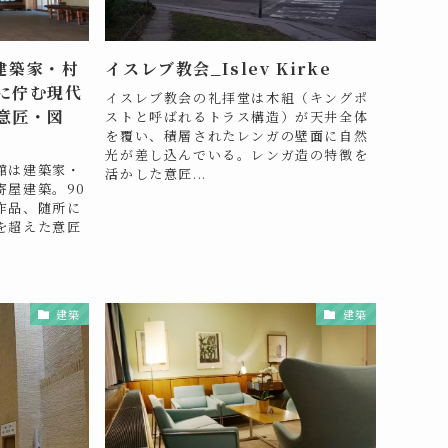
｜建築家・村
イスレブ教会_Islev Kirke
に佇む現代
イスレブ教会の礼拝堂は木組（キングポ
意匠・図
ストと呼ばれるトラス構造）が天井全体
を覆い、積層されたレンガの壁面に自然
光が差し込んでいる。レンガ造の特徴を
館は建築家・
活かした意匠...
寄屋建築。90
作品、随所に
を超えた意匠
建築
建築