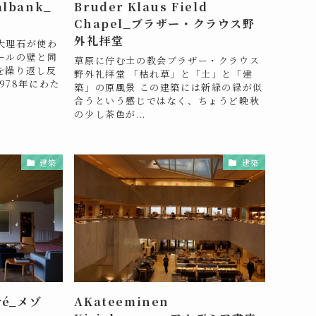
albank_
Bruder Klaus Field
Chapel_ブラザー・クラウス野
外礼拝堂
大理石が使わ
ールの壁と同
草原に佇む土の教会ブラザー・クラウス
を繰り返し反
野外礼拝堂 「枯れ草」と「土」と「建
1978年にわた
築」の原風景 この建築には新緑の緑が似
合うという感じではなく、ちょうど晩秋
の少し茶色が...
建築
建築
rré_メゾ
AKateeminen