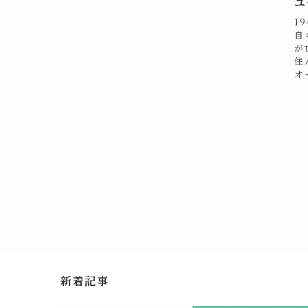
ユ
1
自
が
住
オ
新着記事