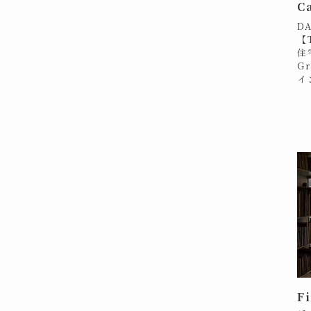
C
D
【T
住宅
Gr
イ
F