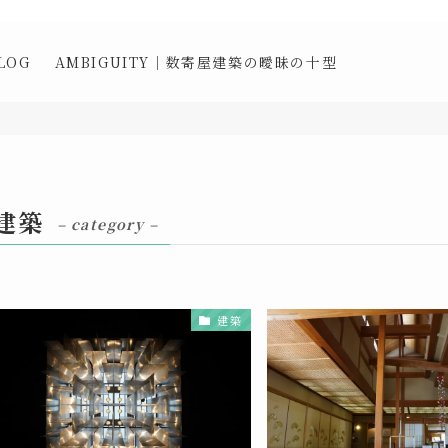
LOG
AMBIGUITY｜数寄屋建築の曖昧の十型
建築
– category –
建築