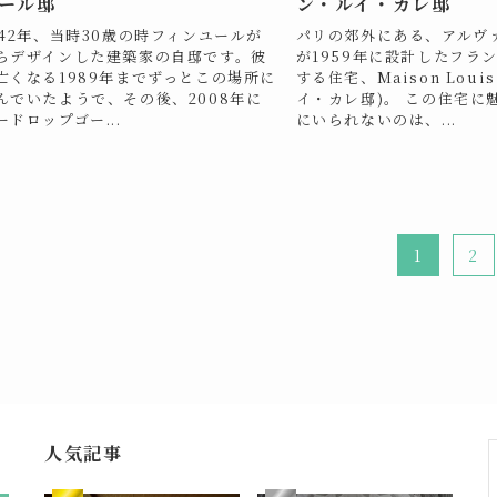
ール邸
ン・ルイ・カレ邸
942年、当時30歳の時フィンユールが
パリの郊外にある、アルヴ
らデザインした建築家の自邸です。彼
が1959年に設計したフラ
亡くなる1989年までずっとこの場所に
する住宅、Maison Louis 
んでいたようで、その後、2008年に
イ・カレ邸)。 この住宅に
ードロップゴー...
にいられないのは、...
1
2
人気記事