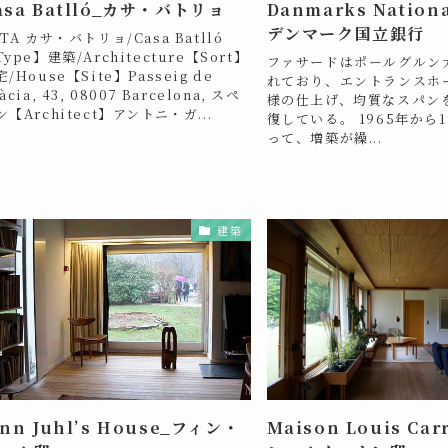
asa Batlló_カサ・バトリョ
Danmarks Nation
デンマーク国立銀行
ATA カサ・バトリョ/Casa Batlló
ype】建築/Architecture【Sort】
ファサードはポールグルン
/House【Site】Passeig de
れており、エントランスホ
àcia, 43, 08007 Barcelona, スペ
様の仕上げ、均質なスパン
ン【Architect】アントニ・ガ...
復している。 1965年から
って、増築が繰...
建築
inn Juhl’s House_フィン・
Maison Louis Ca