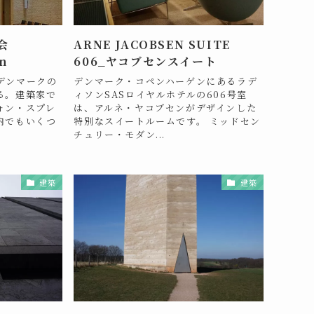
会
ARNE JACOBSEN SUITE
en
606_ヤコブセンスイート
デンマークの
デンマーク・コペンハーゲンにあるラデ
る。建築家で
ィソンSASロイヤルホテルの606号室
ォン・スプレ
は、アルネ・ヤコブセンがデザインした
内でもいくつ
特別なスイートルームです。 ミッドセン
チュリー・モダン...
建築
建築