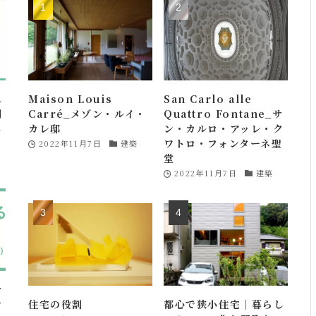
れ
Maison Louis
San Carlo alle
判
Carré_メゾン・ルイ・
Quattro Fontane_サ
し
カレ邸
ン・カルロ・アッレ・ク
ワトロ・フォンターネ聖
2022年11月7日
建築
堂
2022年11月7日
建築
分
け
住宅の役割
都心で狭小住宅｜暮らし