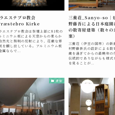
ラエステブロ教会
三養荘_Sanyo-so
Præstebro Kirke
野藤吾による日本庭園
の数寄屋建築（数々の
ラエステブロ教会は祭壇上部に81枚の
案）
ルミニウム板による天窓からの柔らか
自然光と照明の反射により、荘厳な雰
三養荘（伊豆の国市）の新
気を醸し出している。アルミニウム板
村野藤吾氏の設計による数
金属ならで...
歳を過ぎてからの最晩年の
伝統的でありながらも様式
を見ることが...
建築