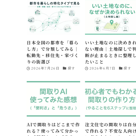
日本全国の都市を「暮ら
いい土地なのに決めき
し方」で分類してみる｜
ない理由｜土地探しで
転勤先・移住先・家づく
断が止まるときに整理
りの街選び
たいこと
2026年7月26日
探す
2026年6月7日
探す
AIで間取りはどこまで作
注文住宅の間取りは自
れる？使ってみて分かっ
で作れる？不安な人向