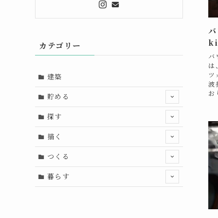
バ
k
カテゴリー
バ
は
ツ
建築
波
お
貯める
探す
描く
つくる
暮らす